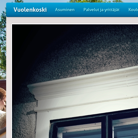
Vuolenkoski
Asuminen
Palvelut ja yrittäjät
Koul