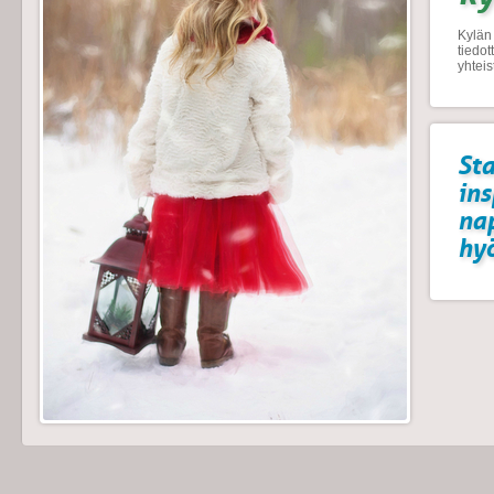
Kylän 
tiedo
yhtei
Sta
ins
na
hyö