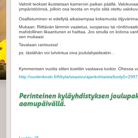
Valmiit teokset ikuistetaan kameroin paikan päällä. Valokuva
ympäristöönsä, jolloin osa teosta on myös siitä otettu valokuv
Osallistuminen ei edellytä aikaisempaa kokemusta öljyvärimaa
Mukaan: Riittävän lämmin vaatetus, suojaessu tai rönttövaatte
mahdollinen likaantunen ei haittaa. Jos sinulla on kotona vanh
sen mukaasi.
Tavataan rantsussa!
ps. tästähän voi lutviintua oiva joululahjaideakin...
Kymmenisen vuotta sitten koettiin vastaava tuokio. Ohessa van
http://vuolenkoski.fi/fi/kyla/sisasivu/ajankohtaista/body0=2997
Perinteinen kyläyhdistyksen joulupak
aamupäivällä.