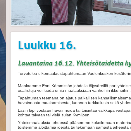
Luukku 16.
Lauantaina 16.12. Yhteisötaidetta k
Tervetuloa ulkomaalaustapahtumaan Vuolenkosken kesätorin
Maalaamme Enni Kömmistön johdolla öljyväreillä pari yhteisma
osallistuja voi luoda omia maalauksiaan vanhoihin ikkunoihin.
Tapahtuman teemana on ajatus paikallisen kansallismaiseman 
havainnosta maalaamisesta, luonnon tarkkailusta sekä yhdes
Lasin läpi voidaan havainnoida tai toisintaa vaikkapa vastap
kohtaa taivaan tai vielä sulan Kymijoen.
Yhteismaalauksia tehdessä pääsemme kokeilemaan materiaal
toistemme aloittamia ideoita tai tekemään samasta aiheesta r