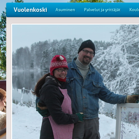
Vuolenkoski
Asuminen
Palvelut ja yrittäjät
Koul