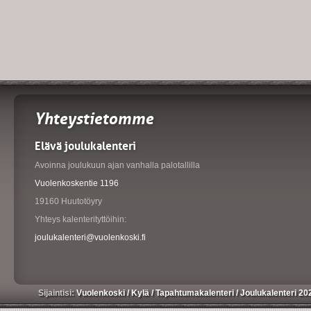
Yhteystietomme
Elävä joulukalenteri
Avoinna joulukuun ajan vanhalla palotallilla
Vuolenkoskentie 1196
19160 Huutotöyry
Yhteys kalenterityttöihin:
joulukalenteri@vuolenkoski.fi
Sijaintisi:
Vuolenkoski
/
Kylä
/
Tapahtumakalenteri
/
Joulukalenteri 20