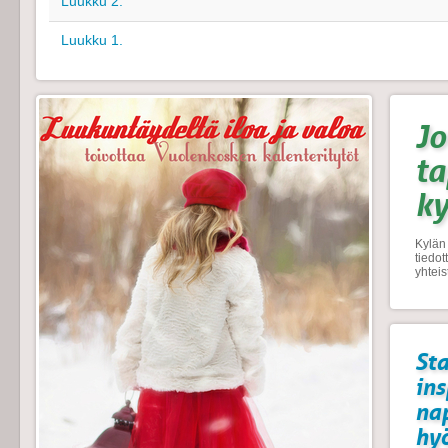
Luukku 2.
Luukku 1.
Jo
t
k
Kylän 
tiedo
yhtei
Sta
ins
na
hyö