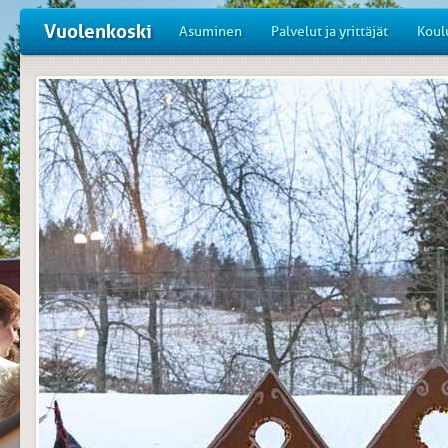
Vuolenkoski
Asuminen
Palvelut ja yrittäjät
Koul