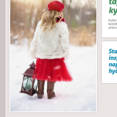
t
k
Kylän 
tiedo
yhtei
Sta
ins
na
hyö