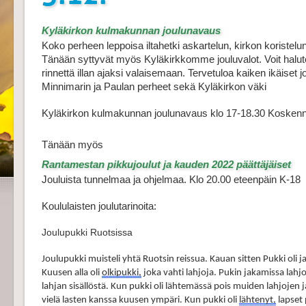
Kyläkirkon kulmakunnan joulunavaus
Koko perheen leppoisa iltahetki askartelun, kirkon koristelun
Tänään syttyvät myös Kyläkirkkomme jouluvalot. Voit halut
rinnettä illan ajaksi valaisemaan. Tervetuloa kaiken ikäiset jo
Minnimarin ja Paulan perheet sekä Kyläkirkon väki
Kyläkirkon kulmakunnan joulunavaus klo 17-18.30 Koskenni
Tänään myös 
Rantamestan pikkujoulut ja kauden 2022 päättäjäiset
Jouluista tunnelmaa ja ohjelmaa. Klo 20.00 eteenpäin K-18
Koululaisten joulutarinoita: 
Joulupukki Ruotsissa
Joulupukki muisteli yhtä Ruotsin reissua. Kauan sitten Pukki oli j
Kuusen alla oli 
olkipukki,
 joka vahti lahjoja. Pukin jakamissa lahjoi
lahjan sisällöstä. Kun pukki oli lähtemässä pois muiden lahjojen 
vielä lasten kanssa kuusen ympäri. Kun pukki oli 
lähtenyt,
 lapset