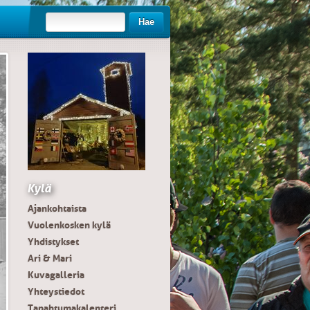
Hae
Kylä
Ajankohtaista
Vuolenkosken kylä
Yhdistykset
Ari & Mari
Kuvagalleria
Yhteystiedot
Tapahtumakalenteri