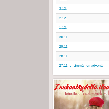
3.12.
2.12.
1.12.
30.11.
29.11.
28.11.
27.11. ensimmäinen adventti