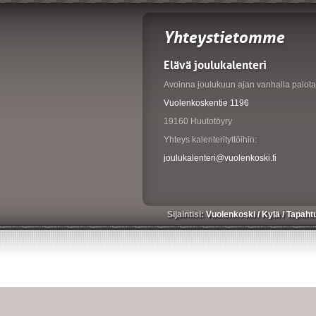
Yhteystietomme
Elävä joulukalenteri
Avoinna joulukuun ajan vanhalla palotal
Vuolenkoskentie 1196
19160 Huutotöyry
Yhteys kalenterityttöihin:
joulukalenteri@vuolenkoski.fi
Sijaintisi:
Vuolenkoski
/
Kylä
/
Tapaht