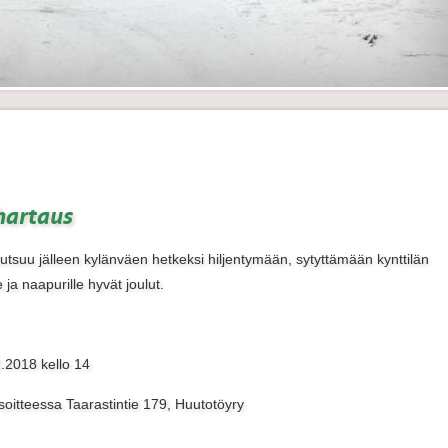
hartaus
utsuu jälleen kylänväen hetkeksi hiljentymään, sytyttämään kynttilän
 ja naapurille hyvät joulut.
.2018 kello 14
soitteessa Taarastintie 179, Huutotöyry