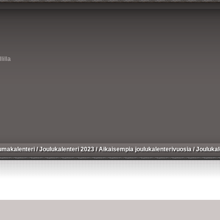
lilla
umakalenteri
/
Joulukalenteri 2023
/
Aikaisempia joulukalenterivuosia
/
Joulukal