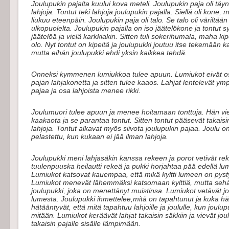
Joulupukin pajalta kuului kova meteli. Joulupukin paja oli täyn
lahjoja. Tontut teki lahjoja joulupukin pajalla. Siellä oli kone, 
liukuu eteenpäin. Joulupukin paja oli talo. Se talo oli väriltään
ulkopuolelta. Joulupukin pajalla on iso jäätelökone ja tontut sy
jäätelöä ja vielä karkkiakin. Sitten tuli sokerihumala, maha ki
olo. Nyt tontut on kipeitä ja joulupukki joutuu itse tekemään kai
mutta eihän joulupukki ehdi yksin kaikkea tehdä.
Onneksi kymmenen lumiukkoa tulee apuun. Lumiukot eivät o
pajan lahjakonetta ja sitten tulee kaaos. Lahjat lentelevät ymp
pajaa ja osa lahjoista menee rikki.
Joulumuori tulee apuun ja menee hoitamaan tonttuja. Hän vie 
kaakaota ja se parantaa tontut. Sitten tontut pääsevät takai
lahjoja. Tontut alkavat myös siivota joulupukin pajaa. Joulu on
pelastettu, kun kukaan ei jää ilman lahjoja.
Joulupukki meni lahjasäkin kanssa rekeen ja porot vetivät re
tuulenpuuska heilautti rekeä ja pukki horjahtaa pää edellä l
Lumiukot katsovat kauempaa, että mikä kyltti lumeen on pysty
Lumiukot menevät lähemmäksi katsomaan kylttiä, mutta seh
joulupukki, joka on menettänyt muistinsa. Lumiukot vetävät jo
lumesta. Joulupukki ihmettelee,mitä on tapahtunut ja kuka h
hätääntyvät, että mitä tapahtuu lahjoille ja joululle, kun joulup
mitään. Lumiukot keräävät lahjat takaisin säkkiin ja vievät jou
takaisin pajalle sisälle lämpimään.