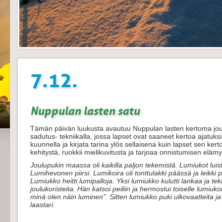
7.12.
Nuppulan lasten satu
Tämän päivän luukusta avautuu Nuppulan lasten kertoma joulu
sadutus- tekniikalla, jossa lapset ovat saaneet kertoa ajatuksi
kuunnella ja kirjata tarina ylös sellaisena kuin lapset sen kert
kehitystä, ruokkii mielikuvitusta ja tarjoaa onnistumisen elämy
Joulupukin maassa oli kaikilla paljon tekemistä. Lumiukot luist
Lumihevonen piirsi. Lumikoira oli tonttulakki päässä ja leikki pa
Lumiukko heitti lumipalloja. Yksi lumiukko kulutti lankaa ja tek
joulukoristeita. Hän katsoi peiliin ja hermostui toiselle lumiuko
minä olen näin luminen”. Sitten lumiukko puki ulkovaatteita ja k
laastari.