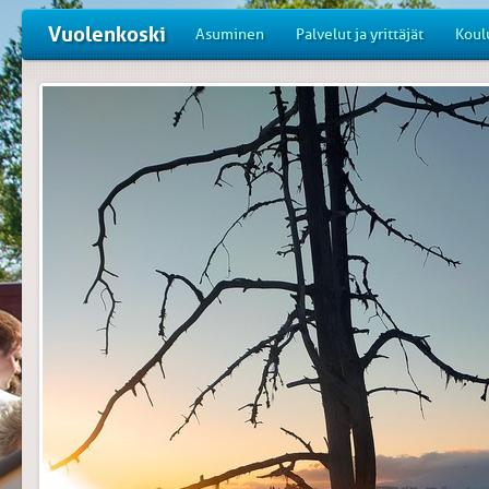
Vuolenkoski
Asuminen
Palvelut ja yrittäjät
Koul