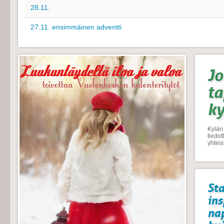
28.11.
27.11. ensimmäinen adventti
Jo
t
k
Kylän 
tiedo
yhtei
Sta
ins
na