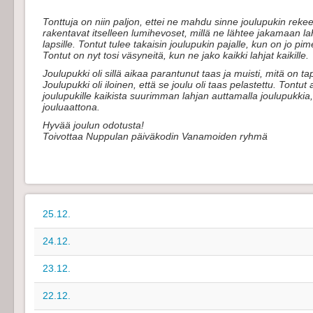
Tonttuja on niin paljon, ettei ne mahdu sinne joulupukin reke
rakentavat itselleen lumihevoset, millä ne lähtee jakamaan lahj
lapsille. Tontut tulee takaisin joulupukin pajalle, kun on jo pi
Tontut on nyt tosi väsyneitä, kun ne jako kaikki lahjat kaikille.
Joulupukki oli sillä aikaa parantunut taas ja muisti, mitä on t
Joulupukki oli iloinen, että se joulu oli taas pelastettu. Tontut
joulupukille kaikista suurimman lahjan auttamalla joulupukkia, 
jouluaattona.
Hyvää joulun odotusta!
Toivottaa Nuppulan päiväkodin Vanamoiden ryhmä
25.12.
24.12.
23.12.
22.12.