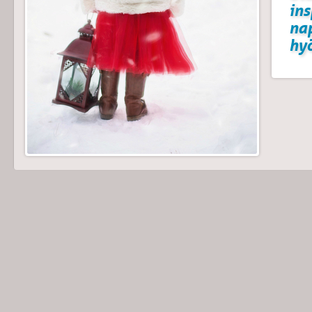
ins
na
hyö