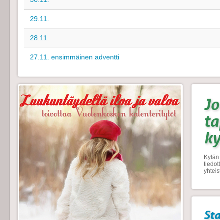
29.11.
28.11.
27.11. ensimmäinen adventti
Jo
t
k
Kylän 
tiedo
yhtei
Sta