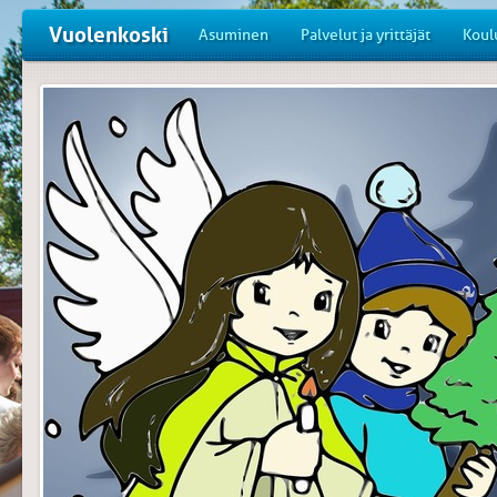
Vuolenkoski
Asuminen
Palvelut ja yrittäjät
Koul