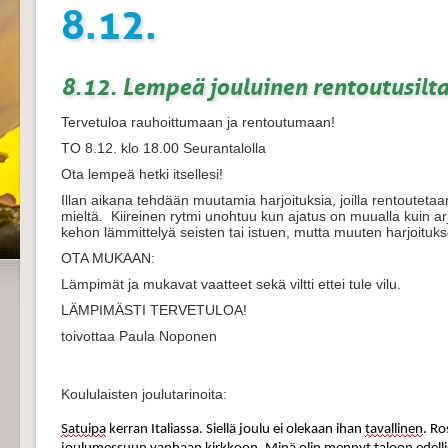
8.12.
8.12. Lempeä jouluinen rentoutusilt
Tervetuloa rauhoittumaan ja rentoutumaan!
TO 8.12. klo 18.00 Seurantalolla
Ota lempeä hetki itsellesi!
Illan aikana tehdään muutamia harjoituksia, joilla rentouteta
mieltä. Kiireinen rytmi unohtuu kun ajatus on muualla kuin 
kehon lämmittelyä seisten tai istuen, mutta muuten harjoitukse
OTA MUKAAN:
Lämpimät ja mukavat vaatteet sekä viltti ettei tule vilu.
LÄMPIMÄSTI TERVETULOA!
toivottaa Paula Noponen
Koululaisten joulutarinoita:
Satuipa
 kerran Italiassa. Siellä joulu ei olekaan ihan 
tavallinen
. Ro