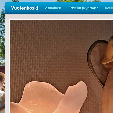
Vuolenkoski
Asuminen
Palvelut ja yrittäjät
Koul