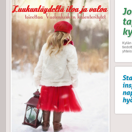
Jo
t
k
Kylän 
tiedo
yhtei
Sta
ins
na
hyö