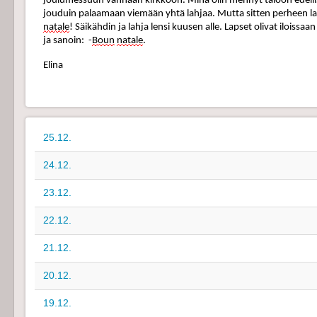
joulumessuun vanhaan kirkkoon. Minä olin mennyt taloon edellis
jou
duin
 palaamaan viemään yhtä lahja
a
. 
M
utta sitten perheen la
natale
!
 Säikähdin ja lahja lensi kuusen alle. Lapset olivat iloissaa
ja sanoin
:
-
B
oun
natale
.
Elina
25.12.
24.12.
23.12.
22.12.
21.12.
20.12.
19.12.