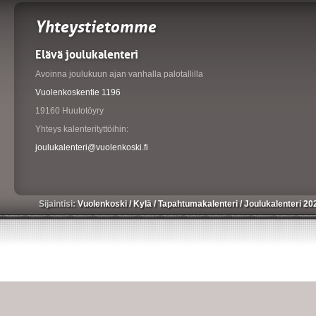
Yhteystietomme
Elävä joulukalenteri
Avoinna joulukuun ajan vanhalla palotallilla
Vuolenkoskentie 1196
19160 Huutotöyry
Yhteys kalenterityttöihin:
joulukalenteri@vuolenkoski.fi
Sijaintisi:
Vuolenkoski
/
Kylä
/
Tapahtumakalenteri
/
Joulukalenteri 2