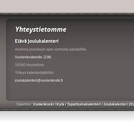
Yhteystietomme
Elävä joulukalenteri
Avoinna joulukuun ajan vanhalla palotallilla
Vuolenkoskentie 1196
19160 Huutotöyry
Yhteys kalenterityttöihin:
joulukalenteri@vuolenkoski.fi
Sijaintisi:
Vuolenkoski
/
Kylä
/
Tapahtumakalenteri
/
Joulukalenteri 2