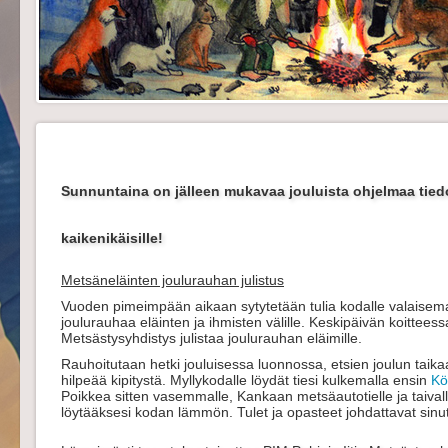
Sunnuntaina on jälleen mukavaa jouluista ohjelmaa tied
kaikenikäisille!
Metsäneläinten joulurauhan julistus
Vuoden pimeimpään aikaan sytytetään tulia kodalle valaisema
joulurauhaa eläinten ja ihmisten välille. Keskipäivän koitteessa
Metsästysyhdistys julistaa joulurauhan eläimille.
Rauhoitutaan hetki jouluisessa luonnossa, etsien joulun taik
hilpeää kipitystä. Myllykodalle löydät tiesi kulkemalla ensin
Kö
Poikkea sitten vasemmalle, Kankaan metsäautotielle ja taivall
löytääksesi kodan lämmön. Tulet ja opasteet johdattavat sinut