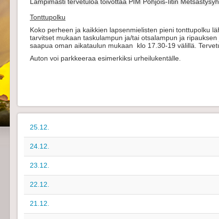
Lämpimästi tervetuloa toivottaa PIM Pohjois-Iitin Metsästysyh
Tonttupolku
Koko perheen ja kaikkien lapsenmielisten pieni tonttupolku l
tarvitset mukaan taskulampun ja/tai otsalampun ja ripauksen jo
saapua oman aikataulun mukaan klo 17.30-19 välillä. Tervet
Auton voi parkkeeraa esimerkiksi urheilukentälle.
25.12.
24.12.
23.12.
22.12.
21.12.