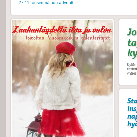
27.11. ensimmäinen adventti
Jo
t
k
Kylän 
tiedo
yhtei
Sta
ins
na
hyö