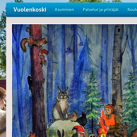
Vuolenkoski
Asuminen
Palvelut ja yrittäjät
Koul