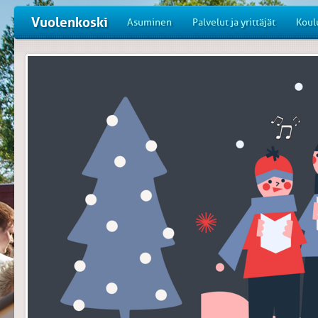
Vuolenkoski
Asuminen
Palvelut ja yrittäjät
Koul