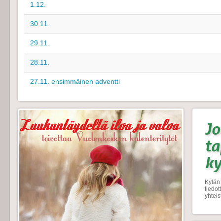
1.12.
30.11.
29.11.
28.11.
27.11. ensimmäinen adventti
Jo
t
k
Kylän 
tiedo
yhtei